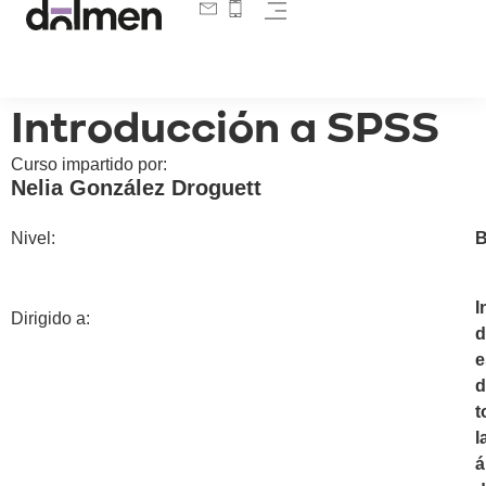
Introducción a SPSS
Curso impartido por:
Nelia González Droguett
Nivel:
B
I
Dirigido a:
d
e
d
t
l
á